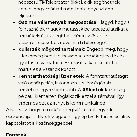
népszerű TikTok creator-ökkel, akik segíthetnek
abban, hogy márkád még több fogyasztóhoz
eljusson.
Őszinte vélemények megosztása
: Hagyd, hogy a
felhasználók maguk mutassák be tapasztalataikat a
termékekről, ez segíthet elérni az őszinte
visszajelzéseket és növelni a hitelességet.
Kulisszák mögötti tartalmak
: Engedd meg, hogy
a közönség bepillanthasson a termékfejlesztés és
gyártás folyamatába. Ez erősíti a kapcsolatot a
márka és a vásárlók között.
Fenntarthatósági üzenetek
: A fenntarthatóságra
való odafigyelés, különösen a szépségápolás
területén, egyre fontosabb. A
#Skintok
közösség
például kiemelten foglalkozik ezzel a témával, így
érdemes ezt az irányt is kommunikálnod.
A kulcs az, hogy a márkád megtalálja saját egyedi
esszenciáját a TikTok világában, így építve ki tartós és aktív
kapcsolatot a közönséggeddel!
Források
: