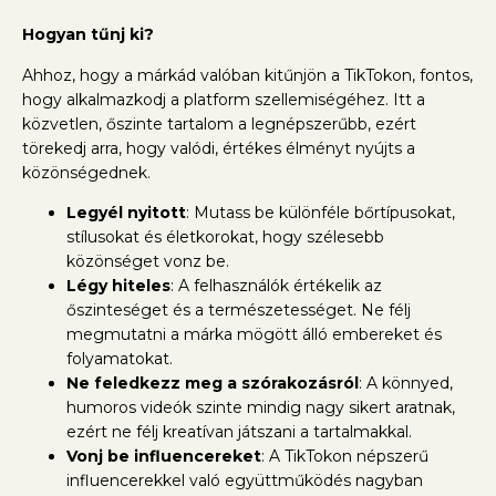
Hogyan tűnj ki?
Ahhoz, hogy a márkád valóban kitűnjön a TikTokon, fontos,
hogy alkalmazkodj a platform szellemiségéhez. Itt a
közvetlen, őszinte tartalom a legnépszerűbb, ezért
törekedj arra, hogy valódi, értékes élményt nyújts a
közönségednek.
Legyél nyitott
: Mutass be különféle bőrtípusokat,
stílusokat és életkorokat, hogy szélesebb
közönséget vonz be.
Légy hiteles
: A felhasználók értékelik az
őszinteséget és a természetességet. Ne félj
megmutatni a márka mögött álló embereket és
folyamatokat.
Ne feledkezz meg a szórakozásról
: A könnyed,
humoros videók szinte mindig nagy sikert aratnak,
ezért ne félj kreatívan játszani a tartalmakkal.
Vonj be influencereket
: A TikTokon népszerű
influencerekkel való együttműködés nagyban