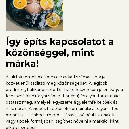
Így építs kapcsolatot a
közönséggel, mint
márka!
A TikTok remek platform a márkád számára, hogy
közvetlenül szólítsd meg közönségedet. A legjobb
eredményt akkor érheted el, ha rendszeresen jelen vagy a
felhasználók hírfolyamában (For You) és olyan tartalmakat
osztasz meg, amelyek egyszerre figyelemfelkeltőek és
hasznosak. A videós hirdetések kombinálása folyamatos
organikus tartalmak
megosztásáva
l, például tutorialok
vagy tippek formájában, segíthet növelni a márkád iránti
elköteleződést.