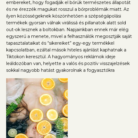
embereket, hogy fogadják el bőrük természetes állapotát
és ne érezzék magukat rosszul a bőrproblémák miatt. Az
ilyen közösségeknek köszönhetően a szépségápolási
termékek gyorsan válnak virálissá és pillanatok alatt sold
out-ok lesznek a boltokban. Napjainkban ennek már elég
egyszerű a menete, mivel a felhasználók megosztják saját
tapasztalataikat és “sikereiket” egy-egy termékkel
kapcsolatban, ezáltal mások hiteles ajánlást kaphatnak a
Tiktokon keresztül. A hagyományos reklámok ideje
leáldozóban van, helyette a valós és pozitív visszajelzések
sokkal nagyobb hatást gyakorolnak a fogyasztókra