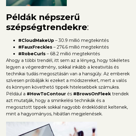
Példák népszerű
szépségtrendekre
:
#CloudMakeUp
– 30.9 millió megtekintés
#FauxFreckles
– 276.6 millió megtekintés
#RobeCurls
– 68.2 millió megtekintés
Aho
gy a többi trendél, itt sem az a lényeg, hogy tökéletes
legyen a végeredmény, sokkal inkább a kreativitás és
technikai tudás megosztásán van a hansgúly. Az emberek
szívesen próbálják ki ezeket a módszereket, mert a valós
és könnyen követhető tippek hitelesebbek számukra.
Például a
#HowToContour
és
#BrowsOnFleek
trendek
azt mutatják, hogy a sminkelési technikák és a
megosztott tippek sokkal nagyobb érdeklődést keltenek,
mint a hagyományos, hibátlan megjelenések.