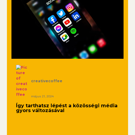
creativecoffee
május 21, 2024
Így tarthatsz lépést a közösségi média
gyors változásával