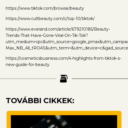
https://www.tiktok.com/browse/beauty
https://www.cultbeauty.com/c/top-10/tiktok/
https://www.everand.com/article/679210185/Beauty-
Trends-That-Have-Gone-Viral-On-Tik-Tok?
utm_medium=cpc&utm_source=google_pmax&utm_campaig
Max_NB_All_tROAS&utm_term=&utm_device=c&gad_sourc
https://cosmeticsbusiness.com/4-highlights-from-tiktok-s-
new-guide-for-beauty
TOVÁBBI CIKKEK: