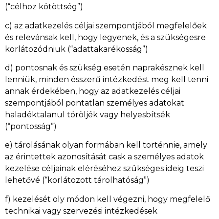
(“célhoz kötöttség”)
c) az adatkezelés céljai szempontjából megfelelőek
és relevánsak kell, hogy legyenek, és a szükségesre
korlátozódniuk (“adattakarékosság”)
d) pontosnak és szükség esetén naprakésznek kell
lenniük, minden ésszerű intézkedést meg kell tenni
annak érdekében, hogy az adatkezelés céljai
szempontjából pontatlan személyes adatokat
haladéktalanul töröljék vagy helyesbítsék
(“pontosság”)
e) tárolásának olyan formában kell történnie, amely
az érintettek azonosítását cask a személyes adatok
kezelése céljainak eléréséhez szükséges ideig teszi
lehetővé (“korlátozott tárolhatóság”)
f) kezelését oly módon kell végezni, hogy megfelelő
technikai vagy szervezési intézkedések