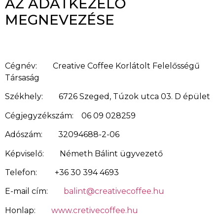
AZ ADATKEZELŐ
MEGNEVEZÉSE
Cégnév: Creative Coffee Korlátolt Felelősségű
Társaság
Székhely: 6726 Szeged, Túzok utca 03. D épület
Cégjegyzékszám: 06 09 028259
Adószám: 32094688-2-06
Képviselő: Németh Bálint ügyvezető
Telefon: +36 30 394 4693
E-mail cím:
balint@creativecoffee.hu
Honlap:
www.cretivecoffee.hu