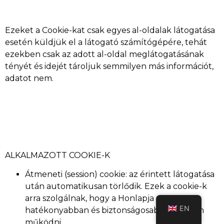
Ezeket a Cookie-kat csak egyes al-oldalak látogatása
esetén küldjük el a látogató számítógépére, tehát
ezekben csak az adott al-oldal meglátogatásának
tényét és idejét tároljuk semmilyen más információt,
adatot nem.
ALKALMAZOTT COOKIE-K
Átmeneti (session) cookie: az érintett látogatása
után automatikusan törlődik. Ezek a cookie-k
arra szolgálnak, hogy a Honlapja
EN
hatékonyabban és biztonságosabban tudjon
működni.