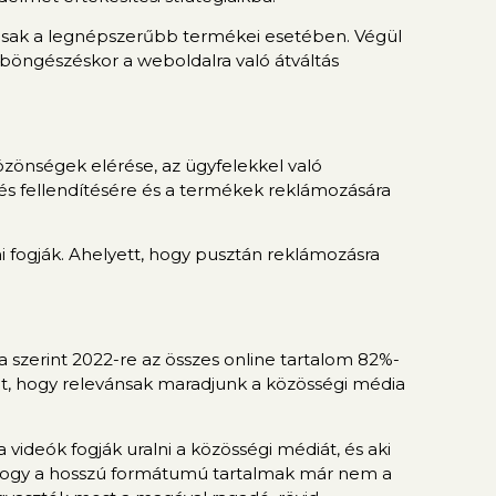
csak a legnépszerűbb termékei esetében. Végül
 böngészéskor a weboldalra való átváltás
özönségek elérése, az ügyfelekkel való
tés fellendítésére és a termékek reklámozására
 fogják. Ahelyett, hogy pusztán reklámozásra
szerint 2022-re az összes online tartalom 82%-
sát, hogy relevánsak maradjunk a közösségi média
 videók fogják uralni a közösségi médiát, és aki
z, hogy a hosszú formátumú tartalmak már nem a