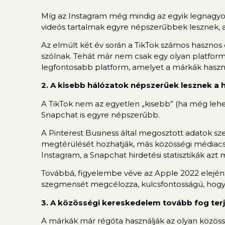
Míg az Instagram még mindig az egyik legnagyob
videós tartalmak egyre népszerűbbek lesznek, a 
Az elmúlt két év során a TikTok számos hasznos es
szólnak. Tehát már nem csak egy olyan platform,
legfontosabb platform, amelyet a márkák használ
2. A kisebb hálózatok népszerűek lesznek a
A TikTok nem az egyetlen „kisebb” (ha még lehet 
Snapchat is egyre népszerűbb.
A Pinterest Business által megosztott adatok s
megtérülését hozhatják, más közösségi médiacs
Instagram, a Snapchat hirdetési statisztikák azt
Továbbá, figyelembe véve az Apple 2022 elején t
szegmensét megcélozza, kulcsfontosságú, hogy 
3. A közösségi kereskedelem tovább fog ter
A márkák már régóta használják az olyan közöss