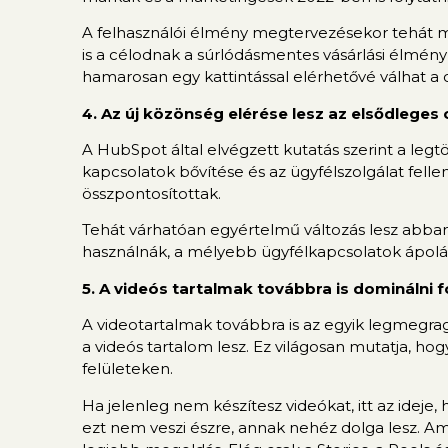
A felhasználói élmény megtervezésekor tehát 
is a célodnak a súrlódásmentes vásárlási élmén
hamarosan egy kattintással elérhetővé válhat a
4. Az új közönség elérése lesz az elsődleges 
A HubSpot által elvégzett kutatás szerint a leg
kapcsolatok bővítése és az ügyfélszolgálat fell
összpontosítottak.
Tehát várhatóan egyértelmű változás lesz abban
használnák, a mélyebb ügyfélkapcsolatok ápolás
5. A videós tartalmak továbbra is dominálni 
A videotartalmak továbbra is az egyik legmegra
a videós tartalom lesz. Ez világosan mutatja, h
felületeken.
Ha jelenleg nem készítesz videókat, itt az ideje,
ezt nem veszi észre, annak nehéz dolga lesz. Am