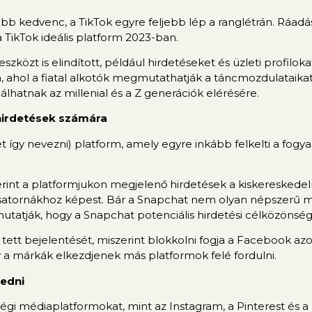
b kedvenc, a TikTok egyre feljebb lép a ranglétrán. Ráadá
TikTok ideális platform 2023-ban.
zközt is elindított, például hirdetéseket és üzleti profilok
 ahol a fiatal alkotók megmutathatják a táncmozdulataikat
hatnak az millenial és a Z generációk elérésére.
 hirdetések számára
így nevezni) platform, amely egyre inkább felkelti a fogya
zerint a platformjukon megjelenő hirdetések a kiskeresked
atornákhoz képest. Bár a Snapchat nem olyan népszerű ma
 mutatják, hogy a Snapchat potenciális hirdetési célközöns
ett bejelentését, miszerint blokkolni fogja a Facebook az
a márkák elkezdjenek más platformok felé fordulni.
jedni
égi médiaplatformokat, mint az Instagram, a Pinterest és 