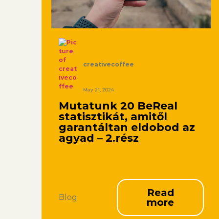
creativecoffee
May 21, 2024
Mutatunk 20 BeReal
statisztikát, amitől
garantáltan eldobod az
agyad – 2.rész
Read
Blog
more