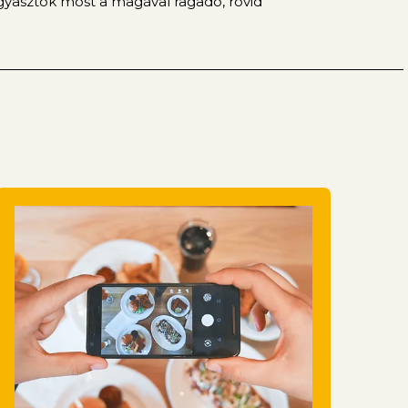
ogyasztók most a magával ragadó, rövid