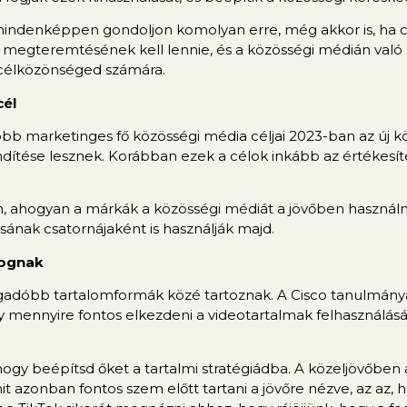
mindenképpen gondoljon komolyan erre, még akkor is, ha 
y megteremtésének kell lennie, és a közösségi médián való
 célközönséged számára.
cél
több marketinges fő közösségi média céljai 2023-ban az új k
endítése lesznek. Korábban ezek a célok inkább az értékesí
, ahogyan a márkák a közösségi médiát a jövőben használni
ának csatornájaként is használják majd.
fognak
gadóbb tartalomformák közé tartoznak. A Cisco tanulmánya 
ogy mennyire fontos elkezdeni a videotartalmak felhasználá
 hogy beépítsd őket a tartalmi stratégiádba. A közeljövőben a
it azonban fontos szem előtt tartani a jövőre nézve, az a