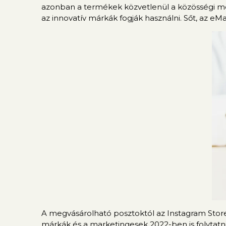
azonban a termékek közvetlenül a közösségi méd
az innovatív márkák fogják használni. Sőt, az eMa
A megvásárolható posztoktól az Instagram Store
márkák és a marketingesek 2022-ben is folytatni 