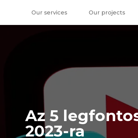
Our services
Our projects
Az 5 legfonto
2023-ra