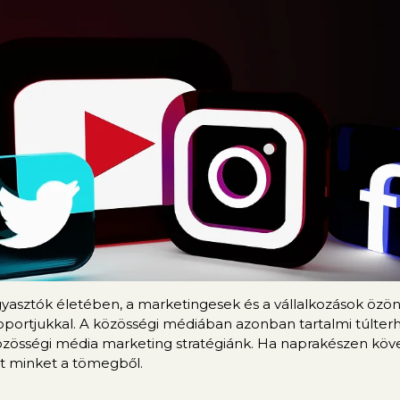
ogyasztók életében, a marketingesek és a vállalkozások öz
ortjukkal. A közösségi médiában azonban tartalmi túlterhe
 közösségi média marketing stratégiánk. Ha naprakészen köv
et minket a tömegből.