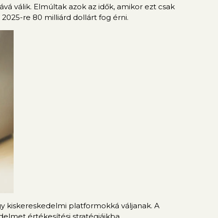
 válik. Elmúltak azok az idők, amikor ezt csak
025-re 80 milliárd dollárt fog érni.
y kiskereskedelmi platformokká váljanak. A
elmet értékesítési stratégiáikba.