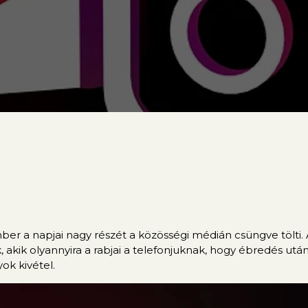
mber a napjai nagy részét a közösségi médián csüngve tölt
, akik olyannyira a rabjai a telefonjuknak, hogy ébredés ut
k kivétel.