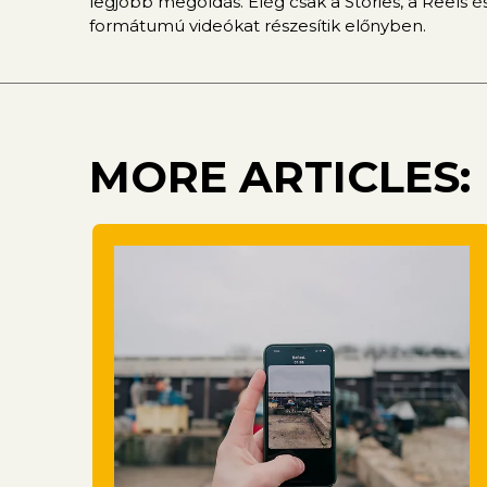
legjobb megoldás. Elég csak a Stories, a Reels é
formátumú videókat részesítik előnyben.
MORE ARTICLES: