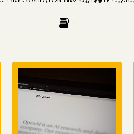
s a TikTok sikerét megnézni ahhoz, hogy rájöjjünk, hogy a f