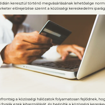
ián keresztül történő megvásárlásának lehetősége normává
rketer előrejelzése szerint a közösségi kereskedelmi iparág 2
frontsig a közösségi hálózatok folyamatosan fejlődnek, hog
fogják ezek kihasználását, és beépítik a közösségi keresked